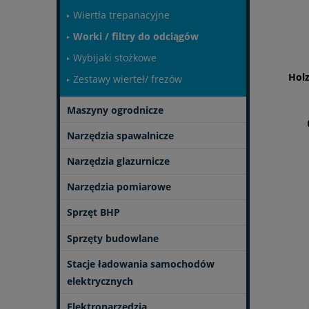
Wiertła trepanacyjne
Worki / filtry do odciągów
Wybijaki stożkowe
Holz
Zestawy wierteł/ frezów
Maszyny ogrodnicze
Narzędzia spawalnicze
Narzędzia glazurnicze
Narzędzia pomiarowe
Sprzęt BHP
Sprzęty budowlane
Stacje ładowania samochodów
elektrycznych
Elektronarzędzia