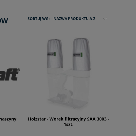
SORTUJ WG:
NAZWA PRODUKTU A-Z
ÓW
 maszyny
Holzstar - Worek filtracyjny SAA 3003 -
1szt.