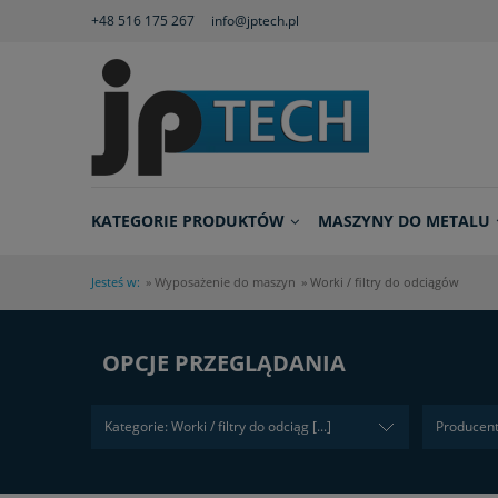
+48 516 175 267
info@jptech.pl
KATEGORIE PRODUKTÓW
MASZYNY DO METALU
Jesteś w:
»
Wyposażenie do maszyn
»
Worki / filtry do odciągów
OPCJE PRZEGLĄDANIA
Kategorie: Worki / filtry do odciąg [...]
Producent