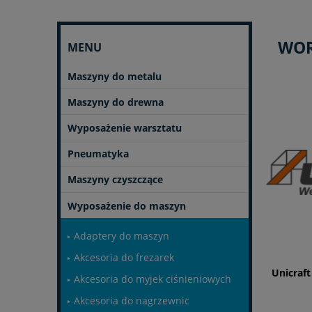
WOR
MENU
Maszyny do metalu
Maszyny do drewna
Wyposażenie warsztatu
Pneumatyka
Maszyny czyszczące
Wyposażenie do maszyn
Adaptery do maszyn
Akcesoria do frezarek
Unicraft
Akcesoria do myjek ciśnieniowych
Akcesoria do nagrzewnic