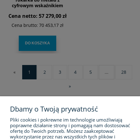
cyfrowym wskaźnikiem
położenia DPA 21
Cena netto:
57 279,00 zł
Cena brutto:
70 453,17 zł
DO KOSZYKA
«
1
2
3
4
5
...
28
»
Dbamy o Twoją prywatność
Pliki cookies i pokrewne im technologie umożliwiają
FIRMA
poprawne działanie strony i pomagają nam dostosować
ofertę do Twoich potrzeb. Możesz zaakceptować
ZAKUPY
wykorzystanie przez nas wszystkich tych plików i