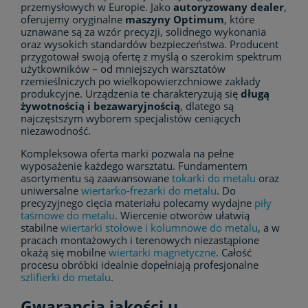
przemysłowych w Europie. Jako
autoryzowany dealer
,
oferujemy oryginalne
maszyny Optimum
, które
uznawane są za wzór precyzji, solidnego wykonania
oraz wysokich standardów bezpieczeństwa. Producent
przygotował swoją ofertę z myślą o szerokim spektrum
użytkowników – od mniejszych warsztatów
rzemieślniczych po wielkopowierzchniowe zakłady
produkcyjne. Urządzenia te charakteryzują się
długą
żywotnością i bezawaryjnością
, dlatego są
najczęstszym wyborem specjalistów ceniących
niezawodność.
Kompleksowa oferta marki pozwala na pełne
wyposażenie każdego warsztatu. Fundamentem
asortymentu są zaawansowane
tokarki do metalu
oraz
uniwersalne
wiertarko-frezarki do metalu
. Do
precyzyjnego cięcia materiału polecamy wydajne
piły
taśmowe do metalu
. Wiercenie otworów ułatwią
stabilne
wiertarki stołowe i kolumnowe do metalu
, a w
pracach montażowych i terenowych niezastąpione
okażą się mobilne
wiertarki magnetyczne
. Całość
procesu obróbki idealnie dopełniają profesjonalne
szlifierki do metalu
.
Gwarancja jakości u