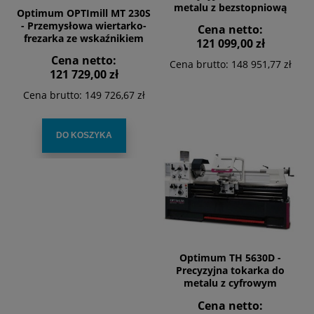
metalu z bezstopniową
Optimum OPTImill MT 230S
regulacją prędkości
- Przemysłowa wiertarko-
Cena netto:
frezarka ze wskaźnikiem
121 099,00 zł
położenia DPA 21
Cena netto:
Cena brutto:
148 951,77 zł
121 729,00 zł
Cena brutto:
149 726,67 zł
DO KOSZYKA
Optimum TH 5630D -
Precyzyjna tokarka do
metalu z cyfrowym
wskaźnikiem położenia
Cena netto:
DPA 21