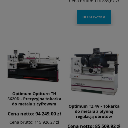
Cena brutto:
116 885,67 zł
DO KOSZYKA
Optimum Optiturn TH
5620D - Precyzyjna tokarka
do metalu z cyfrowym
Optimum TZ 4V - Tokarka
wskaźnikiem położenia
do metalu z płynną
Cena netto:
94 249,00 zł
DPA 21
regulacją obrotów
wrzeciona
Cena brutto:
115 926,27 zł
Cena netto:
85 509,92 zł