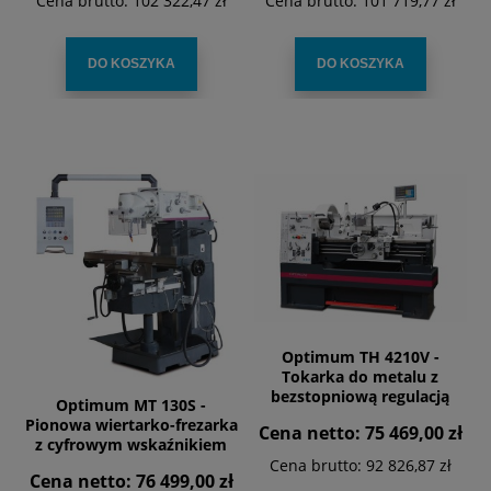
Cena brutto:
102 322,47 zł
Cena brutto:
101 719,77 zł
DO KOSZYKA
DO KOSZYKA
Optimum TH 4210V -
Tokarka do metalu z
bezstopniową regulacją
Optimum MT 130S -
prędkości
Pionowa wiertarko-frezarka
Cena netto:
75 469,00 zł
z cyfrowym wskaźnikiem
położenia DPA 21
Cena brutto:
92 826,87 zł
Cena netto:
76 499,00 zł