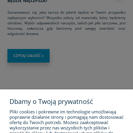
BĘDZIE NAJLEPSZA?
Zastanawiasz się, jaka tarcza do pilarki będzie w Twoim przypadku
najlepszym wyborem? Wszystko zależy od materiału, który będziemy
obrabiać. Wybór odpowiednich narzędzi, takich jak piła tarczowa, jest
kluczowy, zwłaszcza gdy bierzemy pod uwagę twardość oraz
wilgotność drewna.
CZYTAJ CAŁOŚĆ »
Dbamy o Twoją prywatność
Pliki cookies i pokrewne im technologie umożliwiają
FIRMA
poprawne działanie strony i pomagają nam dostosować
ofertę do Twoich potrzeb. Możesz zaakceptować
wykorzystanie przez nas wszystkich tych plików i
ZAKUPY