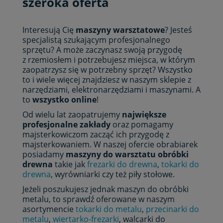
szeroka oferta
Interesują Cię
maszyny warsztatowe
? Jesteś
specjalistą szukającym profesjonalnego
sprzętu? A może zaczynasz swoją przygodę
z rzemiosłem i potrzebujesz miejsca, w którym
zaopatrzysz się w potrzebny sprzęt? Wszystko
to i wiele więcej znajdziesz w naszym sklepie z
narzędziami, elektronarzędziami i maszynami. A
to
wszystko online
!
Od wielu lat zaopatrujemy
największe
profesjonalne zakłady
oraz pomagamy
majsterkowiczom zacząć ich przygodę z
majsterkowaniem. W naszej ofercie obrabiarek
posiadamy
maszyny do warsztatu obróbki
drewna
takie jak
frezarki do drewna
,
tokarki do
drewna
, wyrówniarki czy też piły stołowe.
Jeżeli poszukujesz jednak maszyn do obróbki
metalu, to sprawdź oferowane w naszym
asortymencie
tokarki do metalu
,
przecinarki do
metalu
,
wiertarko-frezarki
, walcarki do